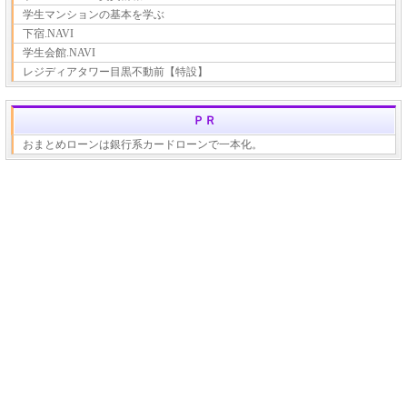
学生マンションの基本を学ぶ
下宿.NAVI
学生会館.NAVI
レジディアタワー目黒不動前【特設】
ＰＲ
おまとめローンは銀行系カードローンで一本化。